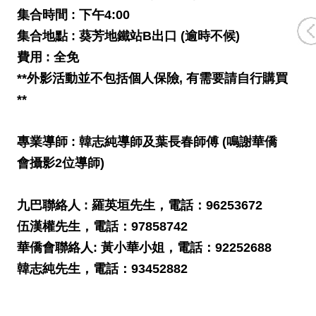
集合時間 : 下午4:00
集合地點 : 葵芳地鐵站B出口 (逾時不候)
費用 : 全免
**外影活動並不包括個人保險, 有需要請自行購買
**
專業導師 : 韓志純導師及葉長春師傅 (鳴謝華僑
會攝影2位導師)
九巴聯絡人 : 羅英垣先生，電話：96253672
伍漢權先生，電話：97858742
華僑會聯絡人: 黃小華小姐，電話：92252688
韓志純先生，電話：93452882