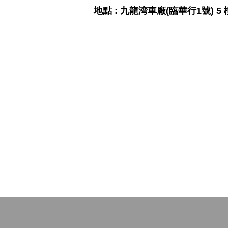
地點 : 九龍湾車廠(臨華行1號) 5