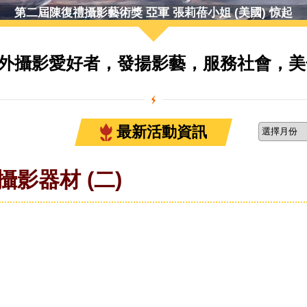
第二屆陳復禮攝影藝術獎 亞軍 張莉蓓小姐 (美國) 惊起
外攝影愛好者，發揚影藝，服務社會，美
最新活動資訊
影器材 (二)